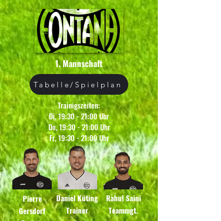
1. Mannschaft
Tabelle/Spielplan
Trainigszeiten:
Di, 19:30 - 21:00 Uhr
Do, 19:30 - 21:00 Uhr
Fr, 19:30 - 21:00 Uhr
Daniel Küting
Rahul Saini
Pierre
Trainer
Teammgt.
Gersdorf