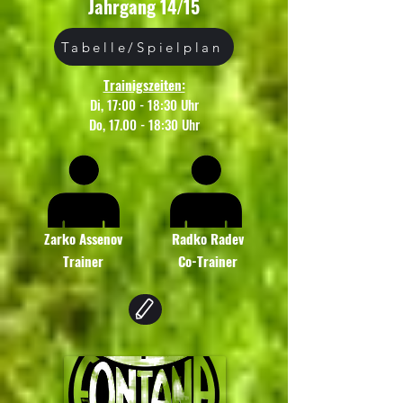
Jahrgang 14/15
Tabelle/Spielplan
Trainigszeiten:
Di, 17:00 - 18:30 Uhr
Do, 17.00 - 18:30 Uhr
Zarko Assenov
Radko Radev
Trainer
Co-Trainer