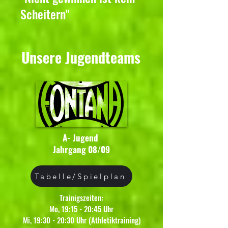
Scheitern"
Unsere Jugendteams
A- Jugend
Jahrgang 08/09
Tabelle/Spielplan
Trainigszeiten:
Mo, 19:15 - 20:45 Uhr
Mi, 19:30 - 20:30 Uhr (Athletiktraining)