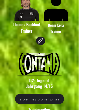
Thomas Buchheit
Denis Lora
Trainer
Trainer
D2- Jugend
Jahrgang 14/15
Tabelle/Spielplan
Trainigszeiten: