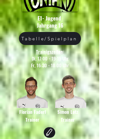
E1- Jugend
Jahrgang 16
Tabelle/Spielplan
Trainigszeiten:
Di, 17:00 - 19:15 Uhr
Fr, 16:30 - 18:00 Uhr
Florian Faderl
Simon Lotz
Trainer
Trainer