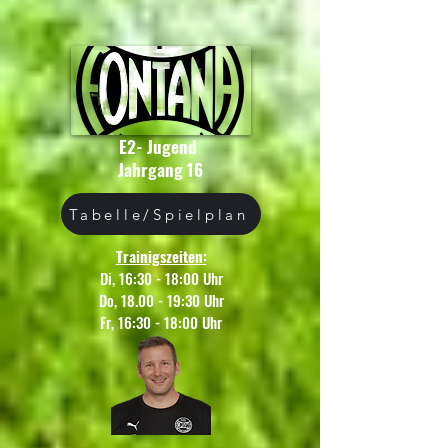
E2- Jugend
Jahrgang 16
Tabelle/Spielplan
Trainigszeiten:
Di, 16:30 - 18:00 Uhr
Do, 18.00 - 19:30 Uhr
Fr, 16:30 - 18:00 Uhr