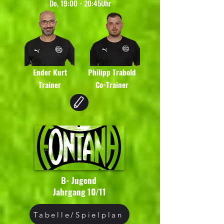
Do, 19:00 - 20:45Uhr
Ender Kurt
Philipp Trabold
Trainer
Co-Trainer
B- Jugend
Jahrgang 10/11
Tabelle/Spielplan