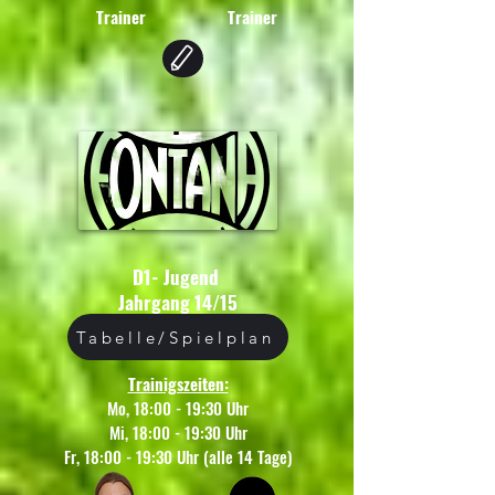
Trainer
Trainer
D1- Jugend
Jahrgang 14/15
Tabelle/Spielplan
Trainigszeiten:
Mo, 18:00 - 19:30 Uhr
Mi, 18:00 - 19:30 Uhr
Fr, 18:00 - 19:30 Uhr (alle 14 Tage)