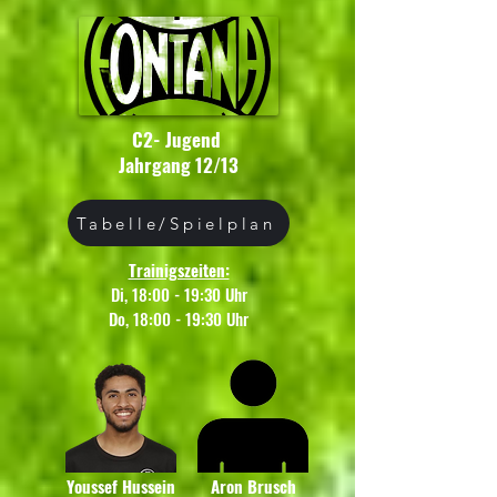
C2- Jugend
Jahrgang 12/13
Tabelle/Spielplan
Trainigszeiten:
Di, 18:00 - 19:30 Uhr
Do, 18:00 - 19:30 Uhr
Youssef Hussein
Aron Brusch