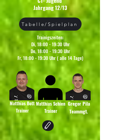
C1- Jugend
Jahrgang 12/13
Tabelle/Spielplan
Trainigszeiten:
Di, 18:00 - 19:30 Uhr
Do, 18:00 - 19:30 Uhr
Fr, 18:00 - 19:30 Uhr ( alle 14 Tage)
Matthias Bott
Gregor Pila
Matthias Schien
Trainer
Trainer
Teammgt.