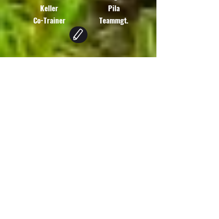
Keller
Pila
Co-Trainer
Teammgt.
F2- Jugend
Jahrgang 18
Tabelle/Spielplan
Trainigszeiten:
Fr, 16:30 - 18:00 Uhr