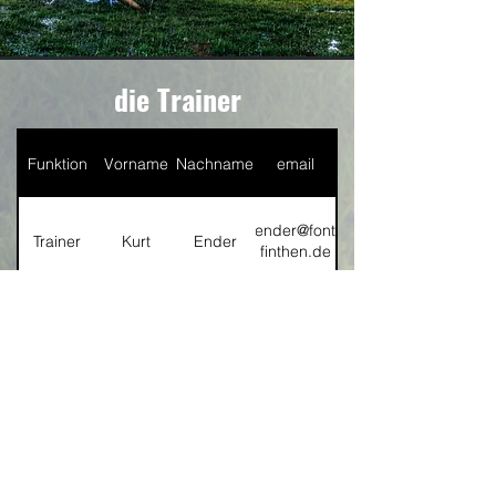
die Trainer
Funktion
Vorname
Nachname
email
kurt.ender@fontana-
Trainer
Kurt
Ender
finthen.de
Co-
philipp.trabold@fontana-
Philipp
Trabold
Trainer
finthen.de
Co-
orhan.genc@fontana-
Orhan
Genc
Trainer
finthen.de